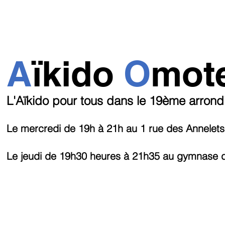
A
ï
kido
O
mot
L'Aïkido pour tous dans le 19ème arron
Le mercredi de 19h
à 21h au 1 rue des Annelets
Le jeudi de 19h30 heures à 21h35
au
gymnase de