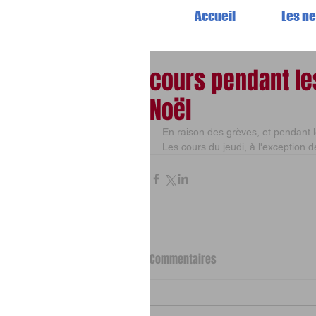
Accueil
Les n
cours pendant le
Noël
En raison des grèves, et pendant l
Les cours du jeudi, à l'exception d
Commentaires