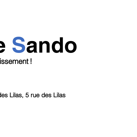
e
S
ando
dissement
!
s Lilas, 5 rue des Lilas