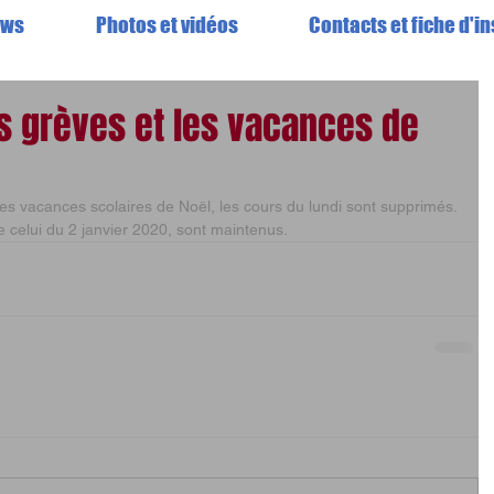
ews
Photos et vidéos
Contacts et fiche d'in
s grèves et les vacances de
es vacances scolaires de Noël, les cours du lundi sont supprimés.
e celui du 2 janvier 2020, sont maintenus.