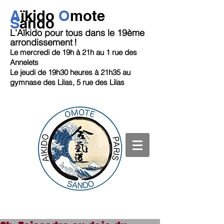
A
ï
kido
O
mote
S
ando
L'Aïkido pour tous dans le 19ème
arrondissement
!
Le mercredi de 19h
à 21h au 1 rue des
Annelets
Le jeudi de 19h30 heures à 21h35
au
gymnase des Lilas, 5 rue des Lilas