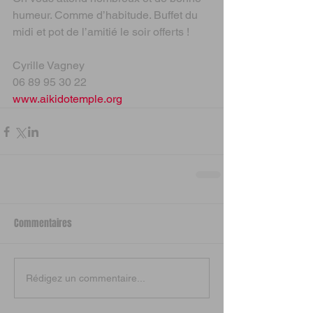
humeur. Comme d’habitude. Buffet du 
midi et pot de l’amitié le soir offerts !
Cyrille Vagney
06 89 95 30 22
www.aikidotemple.org
Commentaires
Rédigez un commentaire...