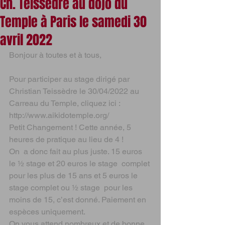
Ch. Teissedre au dojo du
Temple à Paris le samedi 30
avril 2022
Bonjour à toutes et à tous,
Pour participer au stage dirigé par 
Christian Teissèdre le 30/04/2022 au 
Carreau du Temple, cliquez ici :
http://www.aikidotemple.org/
Petit Changement ! Cette année, 5 
heures de pratique au lieu de 4 !
On  a donc fait au plus juste. 15 euros 
le ½ stage et 20 euros le stage  complet 
pour les plus de 15 ans et 5 euros le 
stage complet ou ½ stage  pour les 
moins de 15, c’est donné. Paiement en 
espèces uniquement.
On vous attend nombreux et de bonne 