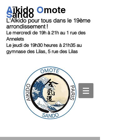
A
ï
kido
O
mote
S
ando
L'Aïkido pour tous dans le 19ème
arrondissement
!
Le mercredi de 19h
à 21h au 1 rue des
Annelets
Le jeudi de 19h30 heures à 21h35
au
gymnase des Lilas, 5 rue des Lilas