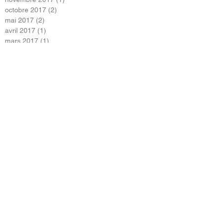
octobre 2017
(2)
2 posts
mai 2017
(2)
2 posts
avril 2017
(1)
1 post
mars 2017
(1)
1 post
janvier 2017
(2)
2 posts
Search By Tags
Pas encore de mots-clés.
Follow Us
Contactez nous !
Dojo Aïkido Omote Sando
1 rue des Annelets
75019 Paris, France
06-76-81-92-45