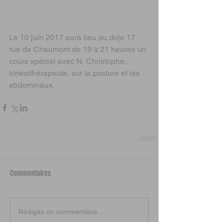
Le 10 juin 2017 aura lieu au dojo 17 
rue de Chaumont de 19 à 21 heures un 
cours spécial avec N. Christophe, 
kinésithérapeute, sur la posture et les 
abdominaux.
Commentaires
Rédigez un commentaire...