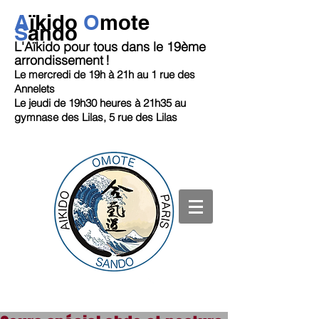
A
ï
kido
O
mote
S
ando
L'Aïkido pour tous dans le 19ème
arrondissement
!
Le mercredi de 19h
à 21h au 1 rue des
Annelets
Le jeudi de 19h30 heures à 21h35
au
gymnase des Lilas, 5 rue des Lilas