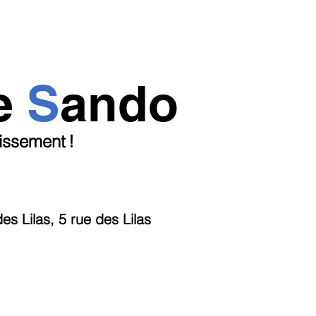
e
S
ando
dissement
!
s Lilas, 5 rue des Lilas