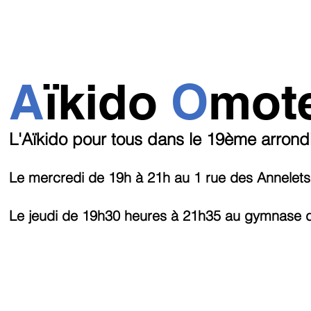
A
ï
kido
O
mot
L'Aïkido pour tous dans le 19ème arron
Le mercredi de 19h
à 21h au 1 rue des Annelets
Le jeudi de 19h30 heures à 21h35
au
gymnase de