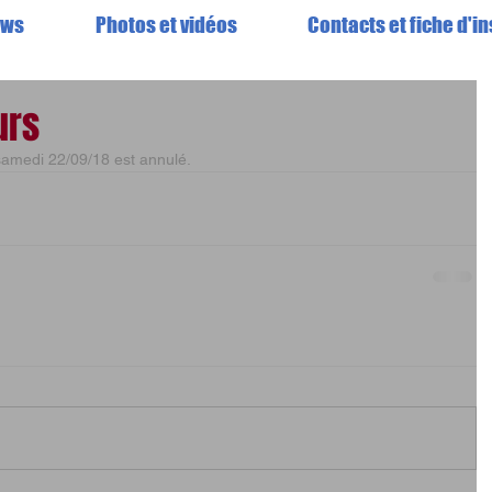
ews
Photos et vidéos
Contacts et fiche d'in
urs
 samedi 22/09/18 est annulé.