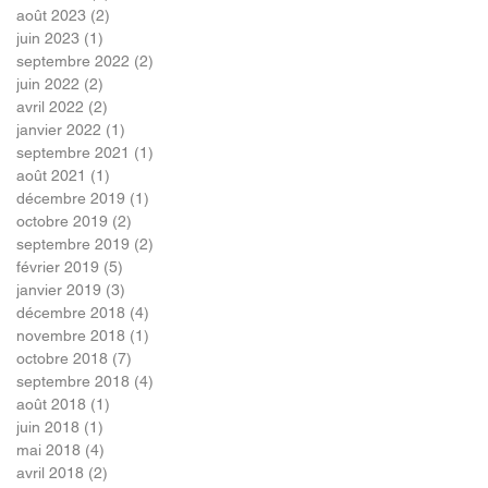
août 2023
(2)
2 posts
juin 2023
(1)
1 post
septembre 2022
(2)
2 posts
juin 2022
(2)
2 posts
avril 2022
(2)
2 posts
janvier 2022
(1)
1 post
septembre 2021
(1)
1 post
août 2021
(1)
1 post
décembre 2019
(1)
1 post
octobre 2019
(2)
2 posts
septembre 2019
(2)
2 posts
février 2019
(5)
5 posts
janvier 2019
(3)
3 posts
décembre 2018
(4)
4 posts
novembre 2018
(1)
1 post
octobre 2018
(7)
7 posts
septembre 2018
(4)
4 posts
août 2018
(1)
1 post
juin 2018
(1)
1 post
mai 2018
(4)
4 posts
avril 2018
(2)
2 posts