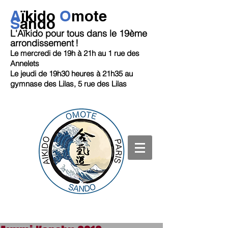
A
ï
kido
O
mote
S
ando
L'Aïkido pour tous dans le 19ème
arrondissement
!
Le mercredi de 19h
à 21h au 1 rue des
Annelets
Le jeudi de 19h30 heures à 21h35
au
gymnase des Lilas, 5 rue des Lilas