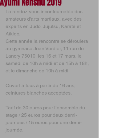
Ayumi Kenshu 2019
Le rendez-vous incontournable des 
amateurs d'arts martiaux, avec des 
experts en Judo, Jujutsu, Karaté et 
Aïkido.
Cette année la rencontre se déroulera 
au gymnase Jean Verdier, 11 rue de 
Lancry 75010, les 16 et 17 mars, le 
samedi de 10h à midi et de 15h à 18h, 
et le dimanche de 10h à midi.
Ouvert à tous à partir de 16 ans, 
ceintures blanches acceptées.
Tarif de 30 euros pour l’ensemble du 
stage / 25 euros pour deux demi-
journées / 15 euros pour une demi-
journée.